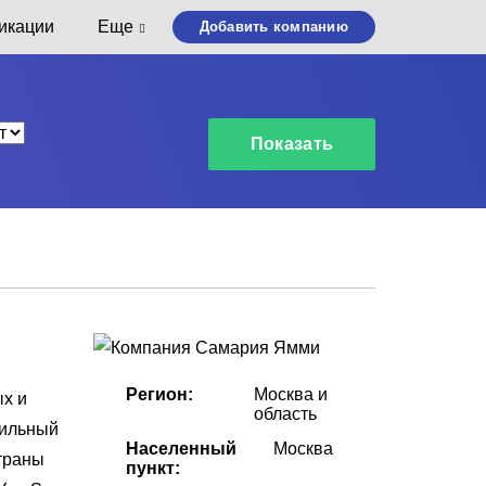
икации
Еще
Добавить компанию
Регион:
Москва и
ых и
область
бильный
Населенный
Москва
страны
пункт: