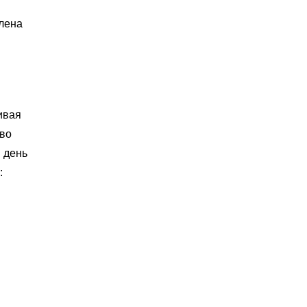
влена
ивая
тво
 день
: