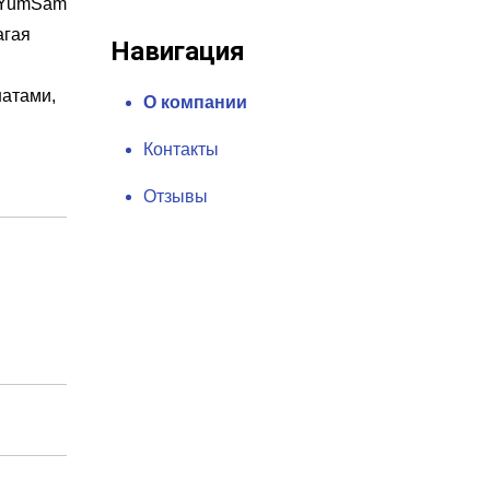
– YumSam
агая
Навигация
натами,
О компании
Контакты
Отзывы