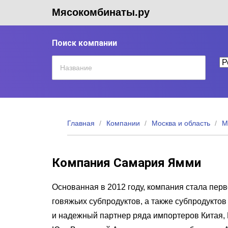
Мясокомбинаты.ру
Поиск компании
Главная
Компании
Москва и область
М
Компания Самария Ямми
Основанная в 2012 году, компания стала пер
говяжьих субпродуктов, а также субпродукто
и надежный партнер ряда импортеров Китая, 