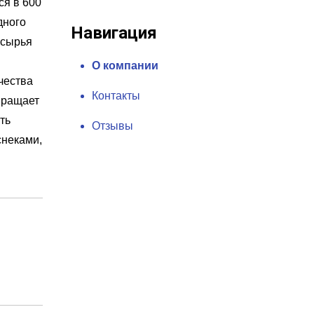
ся в 600
дного
Навигация
 сырья
О компании
чества
Контакты
вращает
ть
Отзывы
снеками,