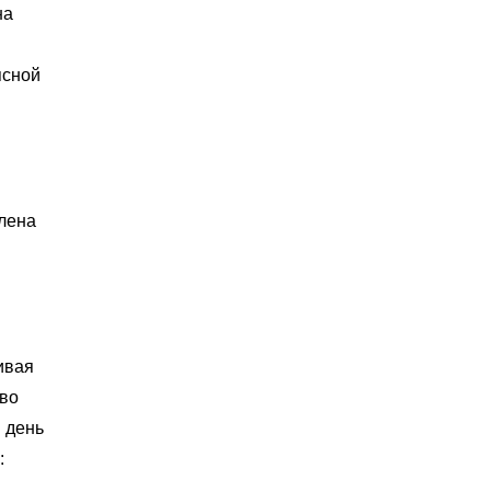
на
ясной
влена
ивая
тво
 день
: