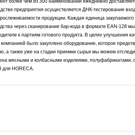
мент более чем из 300 наименований ежедневно доставляет
водстве предприятия осуществляется ДНК-тестирование вхо
 прослеживаемости продукции. Каждая единица закупаемого
одства через сканирование бар-кода в формате ЕАN-128 мы
ителе к партиям готового продукта. В целях улучшения ка
 компанией было закуплено оборудование, которое предот
ю, а также уже на стадии приемки сырья мы можем отследи
лена мясными и колбасными изделиями, полуфабрикатами, 
ей для HORECA.