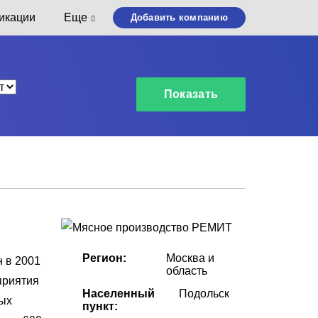
икации
Еще
Добавить компанию
Регион:
Москва и
 в 2001
область
приятия
Населенный
Подольск
ных
пункт: