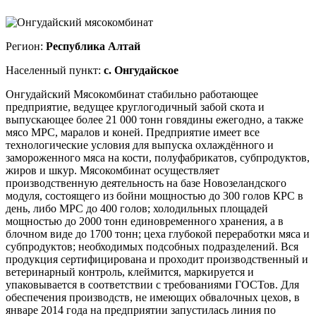
Регион:
Республика Алтай
Населенный пункт:
с. Онгудайское
Онгудайский Мясокомбинат стабильно работающее
предприятие, ведущее круглогодичный забой скота и
выпускающее более 21 000 тонн говядины ежегодно, а также
мясо МРС, маралов и коней. Предприятие имеет все
технологические условия для выпуска охлаждённого и
замороженного мяса на кости, полуфабрикатов, субпродуктов,
жиров и шкур. Мясокомбинат осуществляет
производственную деятельность на базе Новозеландского
модуля, состоящего из бойни мощностью до 300 голов КРС в
день, либо МРС до 400 голов; холодильных площадей
мощностью до 2000 тонн единовременного хранения, а в
блочном виде до 1700 тонн; цеха глубокой переработки мяса и
субпродуктов; необходимых подсобных подразделений. Вся
продукция сертифицирована и проходит производственный и
ветеринарный контроль, клеймится, маркируется и
упаковывается в соответствии с требованиями ГОСТов. Для
обеспечения производств, не имеющих обвалочных цехов, в
январе 2014 года на предприятии запустилась линия по